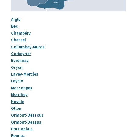
E
vionnaz
Aigle
Bex
Champéry
Chessel
Collombey-Muraz
Corbeyrier
Evionnaz
Gryon
Lavey-Morcles
Leysin
Massongex
Monthey
Noville
Ollon
Ormont-Dessous
Ormont-Dessus
Port-Valais
Rennaz