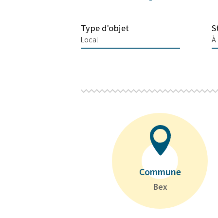
Type d'objet
S
Local
À
Commune
Bex