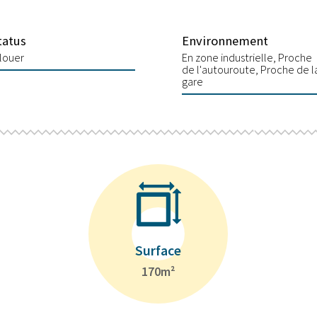
tatus
Environnement
 louer
En zone industrielle
Proche
de l'autouroute
Proche de l
gare
Surface
170m²