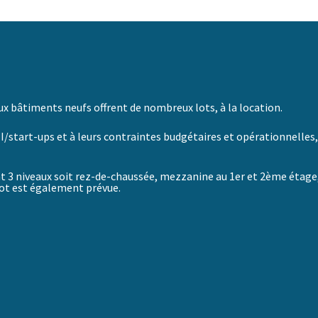
eux bâtiments neufs offrent de nombreux lots, à la location.
start-ups et à leurs contraintes budgétaires et opérationnelles, l
t 3 niveaux soit rez-de-chaussée, mezzanine au 1
er
et 2
ème
étage,
 lot est également prévue.