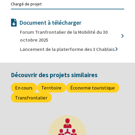
Chargé de projet
Document à télécharger
Forum Tranfrontalier de la Mobilité du 30
octobre 2025
Présentation Forum transfrontalier de la mobilité
Lancement de la platerforme des 3 Chablais
Communiqué de presse Forum transfrontalier de la
Communiqué_lancement de la Plateforme de 3
mobilité
Chablais
Carte touristique des 3 Chablais
Découvrir des projets similaires
En cours
Territoire
Économie touristique
Transfrontalier