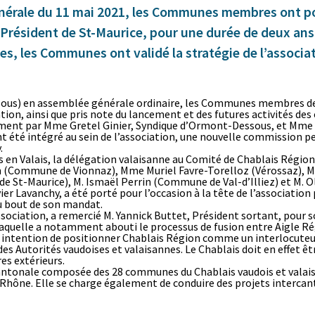
nérale du 11 mai 2021, les Communes membres ont po
 Président de St-Maurice, pour une durée de deux ans
res, les Communes ont validé la stratégie de l’associa
sous) en assemblée générale ordinaire, les Communes membres de
iation, ainsi que pris note du lancement et des futures activités
vement par Mme Gretel Ginier, Syndique d’Ormont-Dessous, et Mme 
t été intégré au sein de l’association, une nouvelle commission p
.
 en Valais, la délégation valaisanne au Comité de Chablais Régio
rin (Commune de Vionnaz), Mme Muriel Favre-Torelloz (Vérossaz)
e St-Maurice), M. Ismaël Perrin (Commune de Val-d’Illiez) et M. 
ier Lavanchy, a été porté pour l’occasion à la tête de l’association
au bout de son mandat.
sociation, a remercié M. Yannick Buttet, Président sortant, pour s
quelle a notamment abouti le processus de fusion entre Aigle Ré
intention de positionner Chablais Région comme un interlocuteur 
des Autorités vaudoises et valaisannes. Le Chablais doit en effet êt
es extérieurs.
antonale composée des 28 communes du Chablais vaudois et valaisan
u Rhône. Elle se charge également de conduire des projets intercan