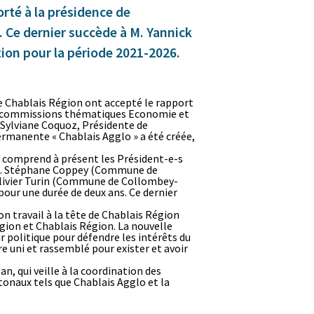
rté à la présidence de
. Ce dernier succède à M. Yannick
tion pour la période 2021-2026.
 Chablais Région ont accepté le rapport
 des commissions thématiques Economie et
Sylviane Coquoz, Présidente de
ermanente « Chablais Agglo » a été créée,
n comprend à présent les Président-e-s
, M. Stéphane Coppey (Commune de
Olivier Turin (Commune de Collombey-
 pour une durée de deux ans. Ce dernier
on travail à la tête de Chablais Région
gion et Chablais Région. La nouvelle
politique pour défendre les intérêts du
re uni et rassemblé pour exister et avoir
, qui veille à la coordination des
tonaux tels que Chablais Agglo et la